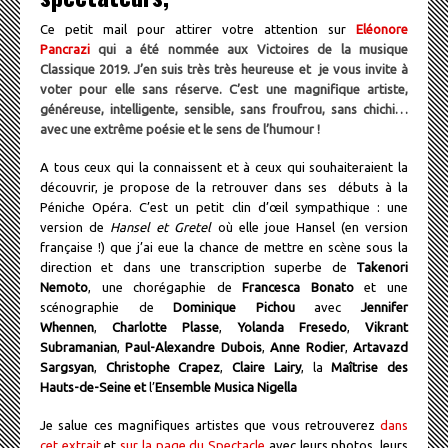
Ce petit mail pour attirer votre attention sur
Eléonore
Pancrazi
qui a été nommée aux Victoires de la musique
Classique 2019. J’en suis très très heureuse et je vous invite à
voter pour elle sans réserve. C’est une magnifique artiste,
généreuse, intelligente, sensible, sans froufrou, sans chichi…
avec une extrême poésie et le sens de l’humour !
A tous ceux qui la connaissent et à ceux qui souhaiteraient la
découvrir, je propose de la retrouver dans ses débuts à la
Péniche Opéra. C’est un petit clin d’œil sympathique : une
version de
Hansel et Gretel
où elle joue Hansel (en version
française !) que j’ai eue la chance de mettre en scène sous la
direction et dans une transcription superbe de
Takenori
Nemoto
, une chorégaphie de
Francesca Bonato
et une
scénographie de
Dominique Pichou
avec
Jennifer
Whennen
,
Charlotte Plasse
,
Yolanda Fresedo
,
Vikrant
Subramanian
,
Paul-Alexandre Dubois
,
Anne Rodier
,
Artavazd
Sargsyan
,
Christophe Crapez
,
Claire Lairy
, la
Maîtrise des
Hauts-de-Seine et
l’
Ensemble Musica Nigella
Je salue ces magnifiques artistes que vous retrouverez
dans
cet extrait
et
sur la page du Spectacle
avec leurs photos, leurs