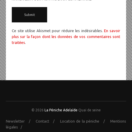
Ce site utilise Akismet pour réduire les indésirables.
En savoir
plus sur la façon dont les données de vos commentaires sont
traitées
.
© 2026
La Péniche Adelaïde
Quai de seine
Newsletter
/
Contact
/
Location de la péniche
/
Mentions
légales
/