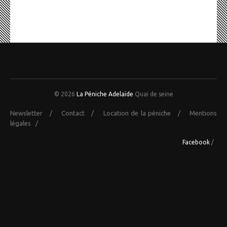
© 2026
La Péniche Adelaïde
Quai de seine
Newsletter
/
Contact
/
Location de la péniche
/
Mentions
légales
/
Facebook
/