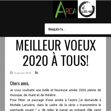
MEILLEUR VOEUX
2020 À TOUS!
12 janvier 2020
Chers amis,
Je vous souhaite une belle et heureuse année 2020, pleine de
musique, de chant et de théâtre.
Pour fêter ce passage d’une année à l’autre j’ai demandé à
Michèle Larivière, dans le cadre de la série « transmettre le
spectacle vivant ? », de relier le passé au présent. Elle vient