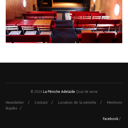
© 2026
La Péniche Adelaïde
Quai de seine
Newsletter
/
Contact
/
Location de la péniche
/
Mentions
légales
/
Facebook
/