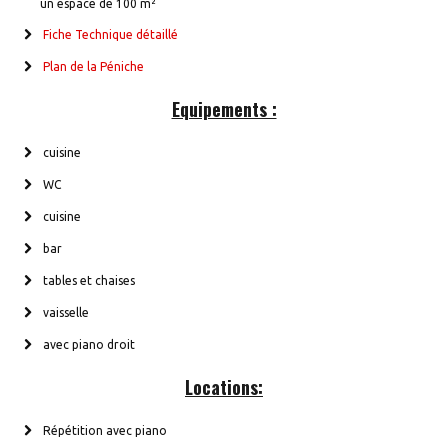
un espace de 100 m²
Fiche Technique détaillé
Plan de la Péniche
Equipements :
cuisine
WC
cuisine
bar
tables et chaises
vaisselle
avec piano droit
Locations:
Répétition avec piano