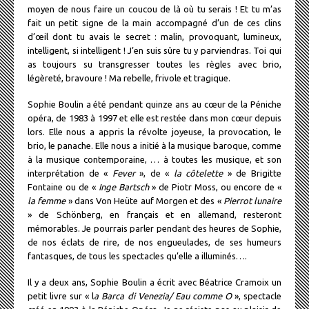
moyen de nous faire un coucou de là où tu serais ! Et tu m’as
fait un petit signe de la main accompagné d’un de ces clins
d’œil dont tu avais le secret : malin, provoquant, lumineux,
intelligent, si intelligent ! J’en suis sûre tu y parviendras. Toi qui
as toujours su transgresser toutes les règles avec brio,
légèreté, bravoure ! Ma rebelle, frivole et tragique.
Sophie Boulin a été pendant quinze ans au cœur de la Péniche
opéra, de 1983 à 1997 et elle est restée dans mon cœur depuis
lors. Elle nous a appris la révolte joyeuse, la provocation, le
brio, le panache. Elle nous a initié à la musique baroque, comme
à la musique contemporaine, … à toutes les musique, et son
interprétation de «
Fever
», de «
la côtelette
» de Brigitte
Fontaine ou de «
Inge Bartsch
» de Piotr Moss, ou encore de «
la femme
» dans Von Heüte auf Morgen et des «
Pierrot lunaire
» de Schönberg, en français et en allemand, resteront
mémorables. Je pourrais parler pendant des heures de Sophie,
de nos éclats de rire, de nos engueulades, de ses humeurs
fantasques, de tous les spectacles qu’elle a illuminés….
Il y a deux ans, Sophie Boulin a écrit avec Béatrice Cramoix un
petit livre sur « l
a Barca di Venezia/ Eau comme O
», spectacle