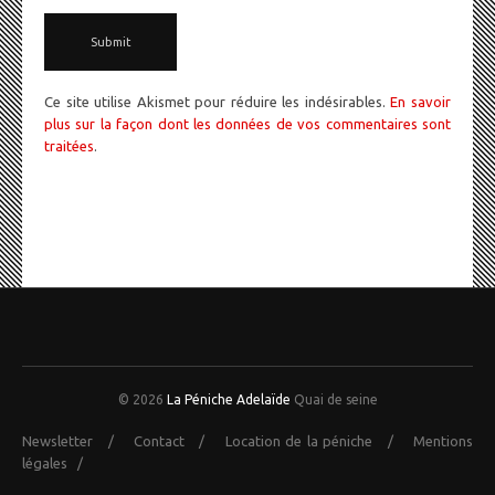
Ce site utilise Akismet pour réduire les indésirables.
En savoir
plus sur la façon dont les données de vos commentaires sont
traitées
.
© 2026
La Péniche Adelaïde
Quai de seine
Newsletter
/
Contact
/
Location de la péniche
/
Mentions
légales
/