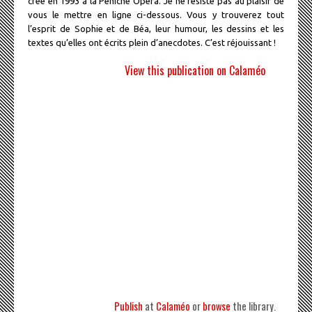
créé en 1993 à la Péniche Opéra. Je ne résiste pas au plaisir de
vous le mettre en ligne ci-dessous. Vous y trouverez tout
l’esprit de Sophie et de Béa, leur humour, les dessins et les
textes qu’elles ont écrits plein d’anecdotes. C’est réjouissant !
View this publication on Calaméo
Publish
at
Calaméo
or
browse
the library.