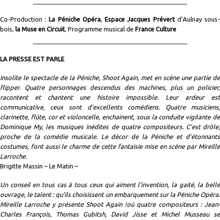
Co-Production :
La Péniche Opéra
,
Espace Jacques Prévert
d’Aulnay sous
bois,
la Muse en Circuit
, Programme musical de
France Culture
LA PRESSE EST PARLE
Insolite le spectacle de la Péniche, Shoot Again, met en scène une partie de
flipper. Quatre personnages descendus des machines, plus un policier,
racontent et chantent une histoire impossible. Leur ardeur est
communicative, ceux sont d’excellents comédiens. Quatre musiciens,
clarinette, flûte, cor et violoncelle, enchainent, sous la conduite vigilante de
Dominique My, les musiques inédites de quatre compositeurs. C’est drôle,
proche de la comédie musicale. Le décor de la Péniche et d’étonnants
costumes, font aussi le charme de cette fantaisie mise en scène par Mireille
Larroche.
Brigitte Massin – Le Matin –
Un conseil en tous cas à tous ceux qui aiment l’invention, la gaité, la belle
ouvrage, le talent : qu’ils choisissent un embarquement sur la Péniche Opéra.
Mireille Larroche y présente Shoot Again !où quatre compositeurs : Jean-
Charles François, Thomas Gubitsh, David Jisse et Michel Musseau se