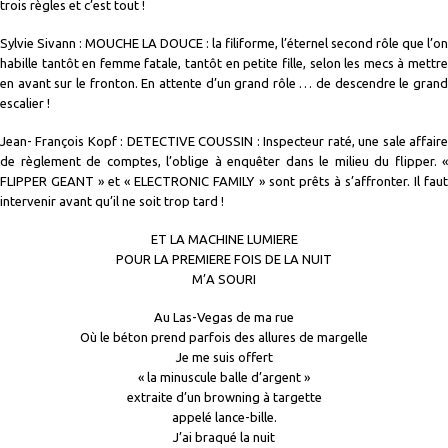
trois règles et c’est tout !
Sylvie Sivann : MOUCHE LA DOUCE : la filiforme, l’éternel second rôle que l’on
habille tantôt en femme fatale, tantôt en petite fille, selon les mecs à mettre
en avant sur le fronton. En attente d’un grand rôle … de descendre le grand
escalier !
Jean- François Kopf : DETECTIVE COUSSIN : Inspecteur raté, une sale affaire
de règlement de comptes, l’oblige à enquêter dans le milieu du flipper. «
FLIPPER GEANT » et « ELECTRONIC FAMILY » sont prêts à s’affronter. Il faut
intervenir avant qu’il ne soit trop tard !
ET LA MACHINE LUMIERE
POUR LA PREMIERE FOIS DE LA NUIT
M’A SOURI
Au Las-Vegas de ma rue
Où le béton prend parfois des allures de margelle
Je me suis offert
« la minuscule balle d’argent »
extraite d’un browning à targette
appelé lance-bille.
J’ai braqué la nuit