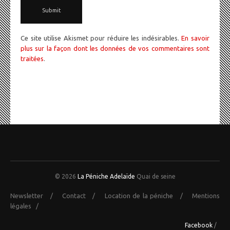
Ce site utilise Akismet pour réduire les indésirables.
En savoir
plus sur la façon dont les données de vos commentaires sont
traitées
.
© 2026
La Péniche Adelaïde
Quai de seine
Newsletter
/
Contact
/
Location de la péniche
/
Mentions
légales
/
Facebook
/