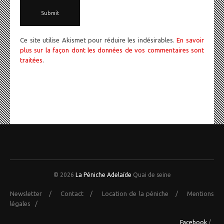
Ce site utilise Akismet pour réduire les indésirables.
En savoir
plus sur la façon dont les données de vos commentaires sont
traitées
.
© 2026
La Péniche Adelaïde
Quai de seine
Newsletter
/
Contact
/
Location de la péniche
/
Mentions
légales
/
Facebook
/