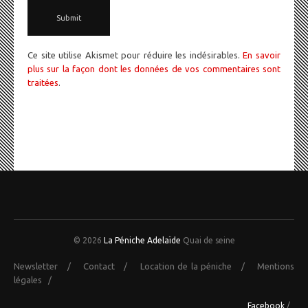
Ce site utilise Akismet pour réduire les indésirables.
En savoir
plus sur la façon dont les données de vos commentaires sont
traitées
.
© 2026
La Péniche Adelaïde
Quai de seine
Newsletter
/
Contact
/
Location de la péniche
/
Mentions
légales
/
Facebook
/