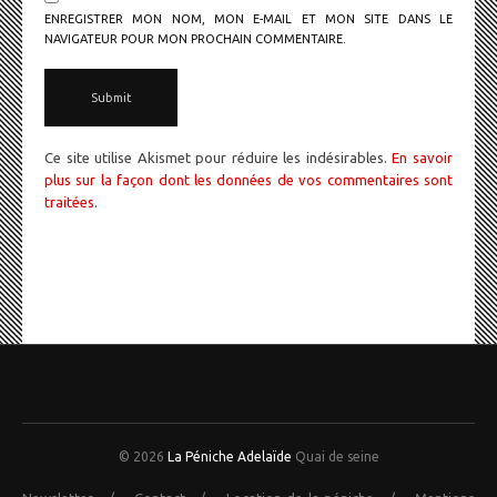
ENREGISTRER MON NOM, MON E-MAIL ET MON SITE DANS LE
NAVIGATEUR POUR MON PROCHAIN COMMENTAIRE.
Ce site utilise Akismet pour réduire les indésirables.
En savoir
plus sur la façon dont les données de vos commentaires sont
traitées
.
© 2026
La Péniche Adelaïde
Quai de seine