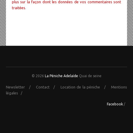
plus sur la façon dont les données de vos commentaires sont
traitées
.
© 2026
La Péniche Adelaïde
Quai de seine
Newsletter
/
Contact
/
Location de la péniche
/
Mentions
légales
/
Facebook
/