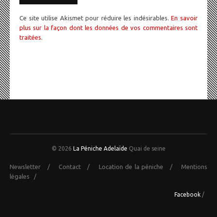
Ce site utilise Akismet pour réduire les indésirables.
En savoir
plus sur la façon dont les données de vos commentaires sont
traitées
.
© 2026
La Péniche Adelaïde
Quai de seine
Newsletter
/
Contact
/
Location de la péniche
/
Mentions
légales
/
Facebook
/