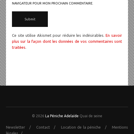
NAVIGATEUR POUR MON PROCHAIN COMMENTAIRE.
Ce site utilise Akismet pour réduire les indésirables.
En savoir
plus sur la façon dont les données de vos commentaires sont
traitées
.
© 2026
La Péniche Adelaïde
Quai de seine
Newsletter
/
Contact
/
Location de la péniche
/
Mentions
légales
/