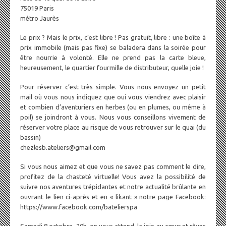
75019 Paris
métro Jaurès
Le prix ? Mais le prix, c’est libre ! Pas gratuit, libre : une boîte à
prix immobile (mais pas fixe) se baladera dans la soirée pour
être nourrie à volonté. Elle ne prend pas la carte bleue,
heureusement, le quartier fourmille de distributeur, quelle joie !
Pour réserver c’est très simple. Vous nous envoyez un petit
mail où vous nous indiquez que oui vous viendrez avec plaisir
et combien d’aventuriers en herbes (ou en plumes, ou même à
poil) se joindront à vous. Nous vous conseillons vivement de
réserver votre place au risque de vous retrouver sur le quai (du
bassin)
chezlesb.ateliers@gmail.com
Si vous nous aimez et que vous ne savez pas comment le dire,
profitez de la chasteté virtuelle! Vous avez la possibilité de
suivre nos aventures trépidantes et notre actualité brûlante en
ouvrant le lien ci-après et en « likant » notre page Facebook:
https://www.facebook.com/batelierspa
Samedi 8 octobre, 20h, on vous attend, la joie au cœur et rêves