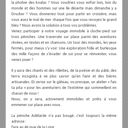
la phobie des koalas ? Vous voudriez vous enfuir loin, loin du
monde et des hommes sur une île déserte mais dimanche y a
Drucker ? Vous donneriez tout pour partir en croisière, mais
vous avez le mal de mer chaque fois que vous revoyez le grand
bleu ? Nous avons la solution à tous vos problèmes.
Venez participer à notre voyage immobile à cloche-pied sur
trois péniches. Une traversée sur place parmi des aventures
rêvées, en textes et en chansons. Un tour des mondes, les yeux
fermés, pour mieux s’y voir. Une exploration folle et burlesque
des mille façons de s’évader de soi pour se réinventer, vous
venez jouer ?
Il y aura des chants et des rillettes, de la poésie et du pâté, des
terra incognita à ne plus savoir qu’en faire et des bières
artisanales. Et cerise sur le gâteau, ou presque, un atelier « fais
ta pita » pour les aventuriers de l’extrême qui sommeillent en
chacun de nous !
Nous, on y sera, activement immobiles et prêts à vous
emmener sur place avec nous.
La péniche Adélaïde n’a pas bougé, c’est toujours la même
adresse :
face au 46 quai de la Loire