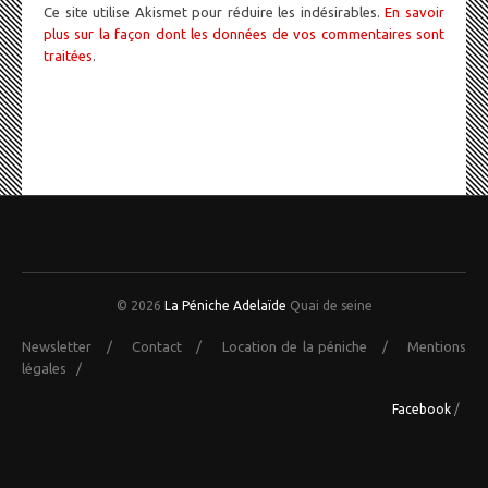
Ce site utilise Akismet pour réduire les indésirables.
En savoir
plus sur la façon dont les données de vos commentaires sont
traitées
.
© 2026
La Péniche Adelaïde
Quai de seine
Newsletter
/
Contact
/
Location de la péniche
/
Mentions
légales
/
Facebook
/