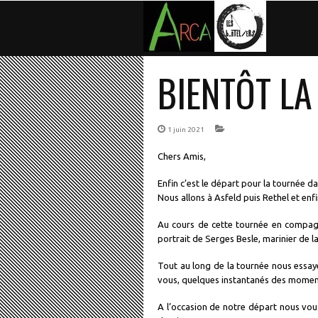
BIENTÔT LA
1 juin 2021
Chers Amis,
Enfin c’est le départ pour la tournée d
Nous allons à Asfeld puis Rethel et enfi
Au cours de cette tournée en compagni
portrait de Serges Besle, marinier de l
Tout au long de la tournée nous essay
vous, quelques instantanés des moment
A l’occasion de notre départ nous vou