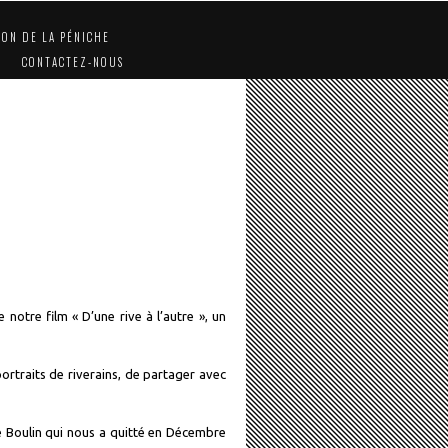
ION DE LA PÉNICHE
CONTACTEZ-NOUS
otre film « D’une rive à l’autre », un
rtraits de riverains, de partager avec
e Boulin qui nous a quitté en Décembre