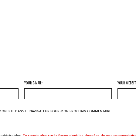
YOUR E-MAIL*
YOUR WEBSIT
MON SITE DANS LE NAVIGATEUR POUR MON PROCHAIN COMMENTAIRE.
 indésirables.
En savoir plus sur la façon dont les données de vos commentaire