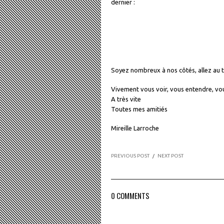
dernier :
Soyez nombreux à nos côtés, allez au t
Vivement vous voir, vous entendre, vou
A très vite
Toutes mes amitiés
Mireille Larroche
PREVIOUS POST
/
NEXT POST
0 COMMENTS