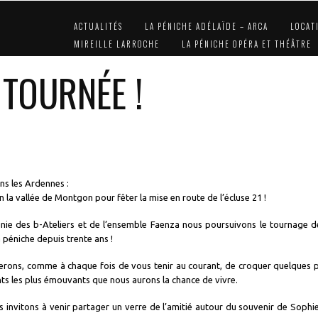
ACTUALITÉS
LA PÉNICHE ADÉLAÏDE – ARCA
LOCAT
MIREILLE LARROCHE
LA PÉNICHE OPÉRA ET THÉÂTRE
 TOURNÉE !
ans les Ardennes :
n la vallée de Montgon pour fêter la mise en route de l’écluse 21 !
e des b-Ateliers et de l’ensemble Faenza nous poursuivons le tournage de n
a péniche depuis trente ans !
erons, comme à chaque fois de vous tenir au courant, de croquer quelques po
s les plus émouvants que nous aurons la chance de vivre.
s invitons à venir partager un verre de l’amitié autour du souvenir de Sophi