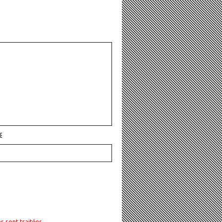
E
s sont traitées
.