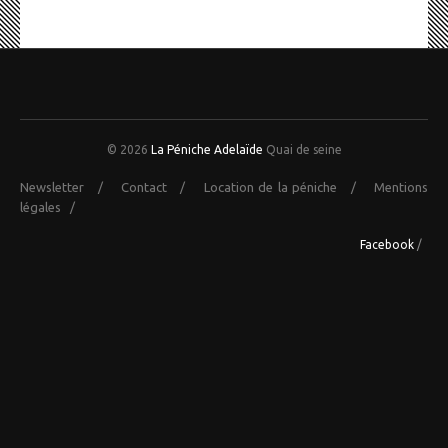
© 2026
La Péniche Adelaïde
Quai de seine
Newsletter
/
Contact
/
Location de la péniche
/
Mentions
légales
/
Facebook
/