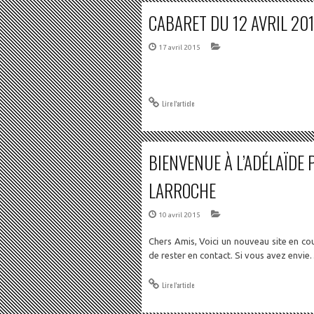
CABARET DU 12 AVRIL 20
17 avril 2015
Lire l'article
BIENVENUE À L’ADÉLAÏDE 
LARROCHE
10 avril 2015
Chers Amis, Voici un nouveau site en co
de rester en contact. Si vous avez envi
Lire l'article