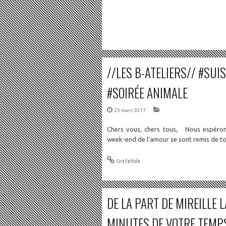
//LES B-ATELIERS// #SUI
#SOIRÉE ANIMALE
23 mars 2017
Chers vous, chers tous, Nous espéron
week-end de l’amour se sont remis de 
Lire l'article
DE LA PART DE MIREILLE 
MINUTES DE VOTRE TEMPS