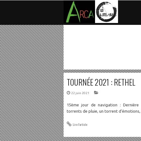
TOURNÉE 2021 : RETHEL
22 juin 2021
15ème jour de navigation : Dernière 
torrents de pluie, un torrent d’émotions,
Lire l'article