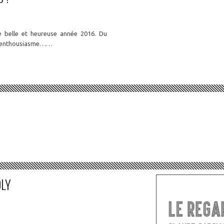
e belle et heureuse année 2016. Du
 d’enthousiasme……
OLY