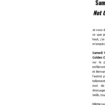
Sam
Not 
Je vous 
ce que j
haut, j’a
m’empêch
Samedi 1
Golden O
sur la 
enfilero
et Bernar
l’autre)
tellement
mot de 
dressage
Velib, to
Même Lu