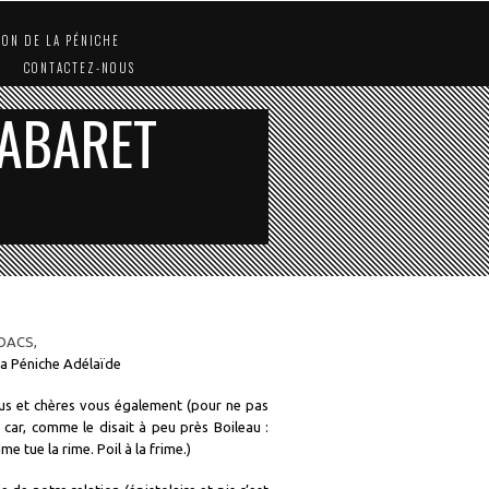
ION DE LA PÉNICHE
CONTACTEZ-NOUS
CABARET
GOACS,
 la Péniche Adélaïde
us et chères vous également (pour ne pas
, car, comme le disait à peu près Boileau :
ime tue la rime. Poil à la frime.)