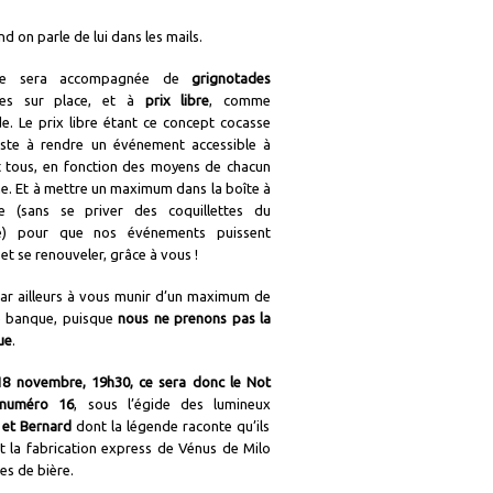
d on parle de lui dans les mails.
ée sera accompagnée de
grignotades
ées sur place, et à
prix libre
, comme
e. Le prix libre étant ce concept cocasse
iste à rendre un événement accessible à
t tous, en fonction des moyens de chacun
e. Et à mettre un maximum dans la boîte à
re (sans se priver des coquillettes du
e) pour que nos événements puissent
et se renouveler, grâce à vous !
ar ailleurs à vous munir d’un maximum de
de banque, puisque
nous ne prenons pas la
ue
.
8 novembre, 19h30, ce sera donc le Not
numéro 16
, sous l’égide des lumineux
 et Bernard
dont la légende raconte qu’ils
t la fabrication express de Vénus de Milo
es de bière.