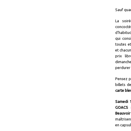
Sauf quan
La soir
concoct
d’habitud
qui cons
toutes e
et chacun
prix lib
dimanch
perdurer 
Pensez p
billets 
carte ble
Samedi 1
GOACS 
Beauvoir
maîtrisen
en capsul