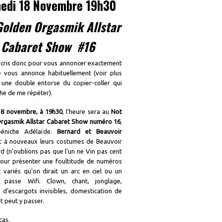
edi 18 Novembre 19h30
Golden Orgasmik Allstar
Cabaret Show #16
écris donc pour vous annoncer exactement
e vous annonce habituellement (voir plus
i une double entorse du copier-coller qui
e de me répéter).
8 novembre, à 19h30
, l’heure sera au
Not
rgasmik Allstar Cabaret Show numéro 16
,
péniche Adélaïde.
Bernard et Beauvoir
nt à nouveaux leurs costumes de Beauvoir
d (n’oublions pas que l’un ne Vin pas cent
 pour présenter une foultitude de numéros
 variés qu’on dirait un arc en ciel ou un
passe Wifi. Clown, chant, jonglage,
 d’escargots invisibles, domestication de
ut peut y passer.
cas.