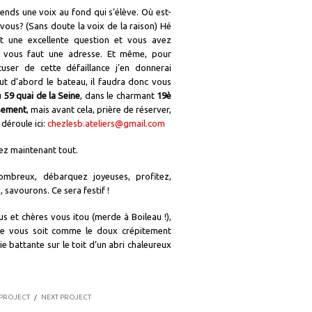
ends une voix au fond qui s’élève. Où est-
-vous? (Sans doute la voix de la raison) Hé
st une excellente question et vous avez
il vous faut une adresse. Et même, pour
user de cette défaillance j’en donnerai
ut d’abord le bateau, il faudra donc vous
u
59 quai de la Seine
, dans le charmant
19è
sement
, mais avant cela, prière de réserver,
 déroule ici:
chezlesb.ateliers@gmail.
com
ez maintenant tout.
mbreux, débarquez joyeuses, profitez,
, savourons. Ce sera festif !
s et chères vous itou (merde à Boileau !),
ie vous soit comme le doux crépitement
ie battante sur le toit d’un abri chaleureux
.
 PROJECT
/
NEXT PROJECT