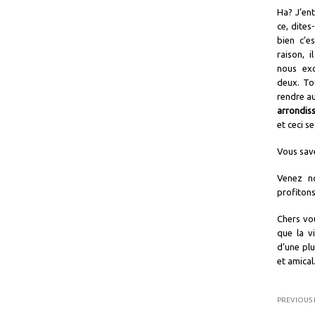
Ha? J’ent
ce, dites
bien c’e
raison, 
nous exc
deux. To
rendre a
arrondis
et ceci se
Vous sav
Venez no
profitons
Chers vou
que la v
d’une plu
et amical
PREVIOUS