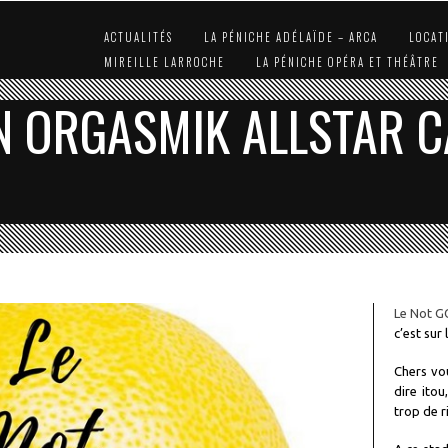
ACTUALITÉS
LA PÉNICHE ADÉLAÏDE – ARCA
LOCAT
MIREILLE LARROCHE
LA PÉNICHE OPÉRA ET THÉÂTRE
N ORGASMIK ALLSTAR 
Le Not 
c’est sur
Chers vo
dire itou
trop de r