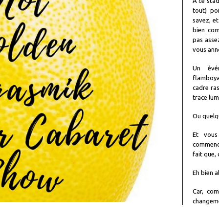
A ce stad
tout) po
savez, et
bien com
pas assez
vous ann
Un évén
flamboya
cadre ras
trace lum
Ou quelq
Et vous
commence
fait que,
Eh bien 
Car, com
changemen