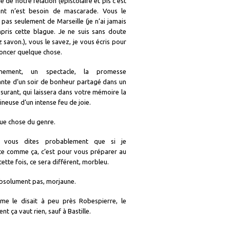
e de notre relation (épistolaire et pis c’est
int n’est besoin de mascarade. Vous le
 pas seulement de Marseille (je n’ai jamais
pris cette blague. Je ne suis sans doute
 savon.), vous le savez, je vous écris pour
oncer quelque chose.
ement, un spectacle, la promesse
nte d’un soir de bonheur partagé dans un
surant, qui laissera dans votre mémoire la
ineuse d’un intense feu de joie.
ue chose du genre.
 vous dites probablement que si je
 comme ça, c’est pour vous préparer au
 cette fois, ce sera différent, morbleu.
absolument pas, morjaune.
me le disait à peu près Robespierre, le
t ça vaut rien, sauf à Bastille.