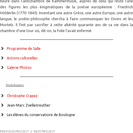
heure dans l’antichambre de
Kammermusik
, auprès de celui qui reste l’un
des figures les plus énigmatiques de la poésie européenne : Friedrich
Hölderlin (1770-1843). Inventant une autre Grèce, une autre Europe, une autre
langue, le poète-philosophe chercha à faire communiquer les Divins et les
Mortels. Il finit par sacrifier à cette altérité quarante ans de sa vie dans la
chambre d’une tour où, dit-on, la folie l’avait enfermé.
Programme de Salle
Actions culturelles
Galerie Photos
Distribution:
Christophe Crapez
Jean-Marc Zvellenreuther
Les élèves du conservatoire de Boulogne
PREVIOUS PROJECT
/
NEXT PROJECT