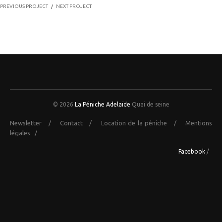
PREVIOUS PROJECT
/
NEXT PROJECT
© 2026
La Péniche Adelaïde
Quai de seine
Newsletter
/
Contact
/
Location de la péniche
/
Mentions
légales
/
Facebook
/