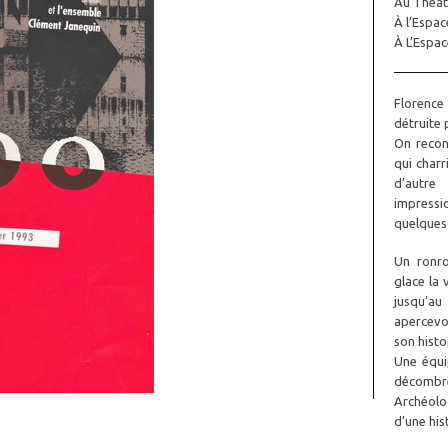
Au Théâtr
À l’Espac
À L’Espac
Florence 
détruite 
On recon
qui charr
d’autre
impressi
quelques 
Un ronro
glace la 
jusqu’au
apercevoi
son histo
Une équi
décombre
Archéolo
d’une his