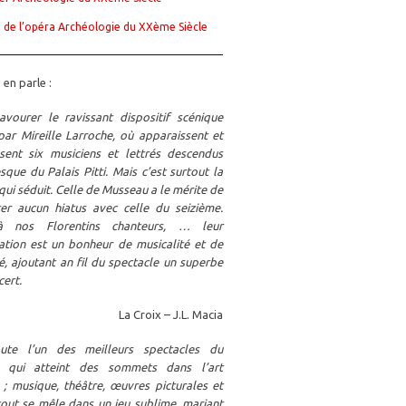
 de l’opéra Archéologie du XXème Siècle
 en parle :
savourer le ravissant dispositif scénique
par Mireille Larroche, où apparaissent et
ssent six musiciens et lettrés descendus
sque du Palais Pitti. Mais c’est surtout la
ui séduit. Celle de Musseau a le mérite de
ter aucun hiatus avec celle du seizième.
 nos Florentins chanteurs, … leur
tation est un bonheur de musicalité et de
é, ajoutant an fil du spectacle un superbe
cert.
La Croix – J.L. Macia
ute l’un des meilleurs spectacles du
 qui atteint des sommets dans l’art
 ; musique, théâtre, œuvres picturales et
tout se mêle dans un jeu sublime, mariant