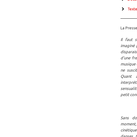
Texte
La Presse
Il faut 
imaginé 
disparai
d’une fre
musique q
ne susci
Quant à
interpré
sensualit
petit con
Sans do
moment,
cinétique
danses, 