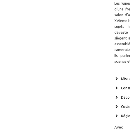
Les ruine
d’une fr
salon d’a
XVIème1
sujets 
dévasté q
siègent 
assemblé
camerata 
Ils parl
science 
Mise 
Conse
Décor
Cost
Régie
Avec
: