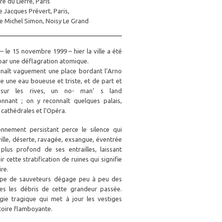
e du Lierre, Paris
e Jacques Prévert, Paris,
e Michel Simon, Noisy Le Grand
– le 15 novembre 1999 – hier la ville a été
par une déflagration atomique.
naît vaguement une place bordant l’Arno
ie une eau boueuse et triste, et de part et
 sur les rives, un no- man’ s land
onnant ; on y reconnaît quelques palais,
cathédrales et l’Opéra.
nnement persistant perce le silence qui
ville, déserte, ravagée, exsangue, éventrée
 plus profond de ses entrailles, laissant
r cette stratification de ruines qui signifie
ire.
pe de sauveteurs dégage peu à peu des
s les débris de cette grandeur passée.
gie tragique qui met à jour les vestiges
toire flamboyante.