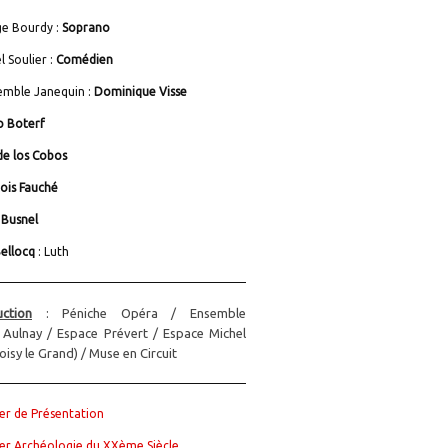
e Bourdy :
Soprano
l Soulier :
Comédien
emble Janequin :
Dominique Visse
o Boterf
de los Cobos
ois Fauché
 Busnel
Bellocq
: Luth
ction
: Péniche Opéra / Ensemble
 Aulnay / Espace Prévert / Espace Michel
isy le Grand) / Muse en Circuit
er de Présentation
er Archéologie du XXème Siècle