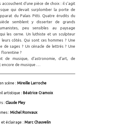
s accouchent d’une pièce de choix : il s’agit
esque qui devait surplomber la porte de
pparat du Palais Pitti. Quatre érudits du
siècle semblent y disserter de grands
humanistes, peu sensibles au paysage
ui les cerne. Un luthiste et un sculpteur
à leurs côtés. Qui sont ces hommes ? Une
e de sages ? Un cénacle de lettrés ? Une
florentine ?
ent de musique, d’astronomie, d’art, de
et encore de musique …
en scène :
Mireille Larroche
il artistique :
Béatrice Cramoix
s :
Claude Pley
umes :
Michel Ronvaux
 et éclairage :
Marc Chauvelin