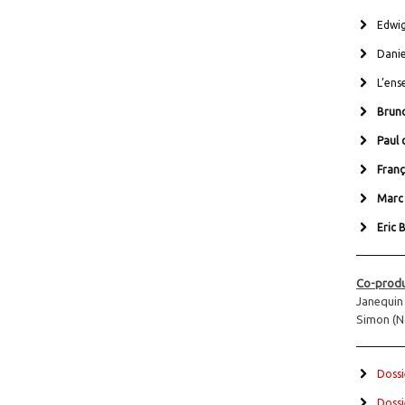
Edwig
Danie
L’ens
Brun
Paul 
Franç
Marc
Eric 
Co-produ
Janequin
Simon (No
Dossi
Dossi