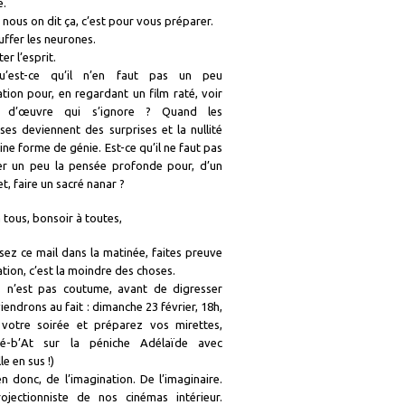
e.
nous on dit ça, c’est pour vous préparer.
ffer les neurones.
er l’esprit.
u’est-ce qu’il n’en faut pas un peu
tion pour, en regardant un film raté, voir
 d’œuvre qui s’ignore ? Quand les
es deviennent des surprises et la nullité
ine forme de génie. Est-ce qu’il ne faut pas
er un peu la pensée profonde pour, d’un
t, faire un sacré nanar ?
 tous, bonsoir à toutes,
isez ce mail dans la matinée, faites preuve
tion, c’est la moindre des choses.
s n’est pas coutume, avant de digresser
iendrons au fait : dimanche 23 février, 18h,
votre soirée et préparez vos mirettes,
iné-b’At sur la péniche Adélaïde avec
le en sus !)
n donc, de l’imagination. De l’imaginaire.
ojectionniste de nos cinémas intérieur.