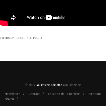
PREVIOUS PROJECT
/
NEXT PROJECT
© 2026
La Péniche Adelaïde
Quai de seine
Newsletter
/
Contact
/
Location de la péniche
/
Mentions
légales
/