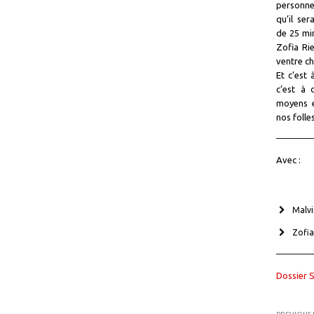
personne
qu’il ser
de 25 mi
Zofia Rie
ventre ch
Et c’est 
c’est à 
moyens e
nos folle
Avec :
Malvi
Zofia
Dossier 