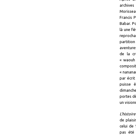
archives
Morissea
Francis 
Babar. Po
là une fi
reprochai
partitio
aventures
de la cr
« waouh 
compos
« nanana
par écrit
puisse 
dimanch
portes dè
un vision
L’histoir
de plaisi
celui de 
pas été 