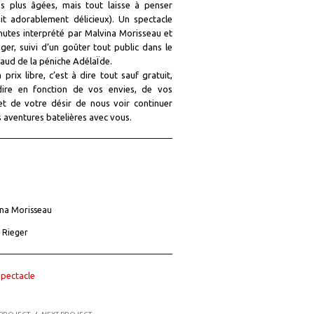
s plus âgées, mais tout laisse à penser
ait adorablement délicieux). Un spectacle
nutes interprété par Malvina Morisseau et
ger, suivi d’un goûter tout public dans le
aud de la péniche AdélaÏde.
à prix libre, c’est à dire tout sauf gratuit,
dire en fonction de vos envies, de vos
t de votre désir de nous voir continuer
s aventures batelières avec vous.
na Morisseau
 Rieger
Spectacle