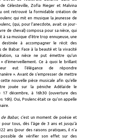
 de Célesteville, Zofia Rieger et Malvina
u ont retrouvé la formidable création de
Poulenc qui mit en musique la jeunesse de
ulenc, (qui, pour l’anecdote, avait ce jour-
èvre de cheval) composa pour sa nièce, qui
t à sa musique d’être trop ennuyeuse, une
n destinée à accompagner le récit des
 de Babar. Face à la beauté et la vivacité
éation, sa nièce ne put émettre qu’un
» d’émerveillement. Ce à quoi le brillant
iteur eut l’élégance de répondre
nanère ». Avant de s’empresser de mettre
 cette nouvelle pièce musicale afin qu’elle
être jouée sur la péniche Adélaïde le
e 17 décembre, à 16h30 (ouverture des
s 16h). Oui, Poulenc était ce qu’on appelle
naire.
e de Babar
, c’est un moment de poésie et
r pour tous, dès l’âge de 3 ans et jusqu’à
122 ans (pour des raisons pratiques, il n’a
possible de vérifier son effet sur des