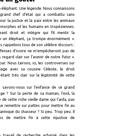
n éléphant. Une légende. Nous connaissons
grand chef d’état qui a combattu sans
our la justice et la paix entre les animaux
morphes et les humains en tropéziennes.
eant droit et intègre qui fit mentir la
 un éléphant, ça trompe énormément ».
 rappelons tous de son célèbre discours :
fenses d’ivoire ne m’empêcheront pas de
 regard clair sur l’avenir de notre futur ».
ar. Nous tairons, ici, les controverses sur
age avec sa cousine Céleste, le droit
étant très clair sur la légitimité de cette
 savons-nous sur l’enfance de ce grand
ge ? Sur la perte de sa maman, l’exil, la
 de cette riche vieille dame qui l’aida, pas
se remettre sur pattes pour mettre fin au
annique du chasseur ? Si peu. Trop peu. Il
ps de mettre fin à cette injustice de
.
 travail de recherche acharné dans les