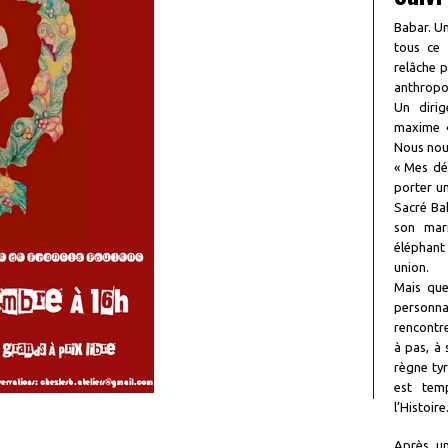
Babar. U
tous ce 
relâche p
anthropo
Un dirig
maxime «
Nous nous
« Mes dé
porter un
Sacré Bab
son mari
éléphant 
union.
Mais que
personna
rencontre
à pas, à 
règne tyr
est tem
l’Histoire
Après un