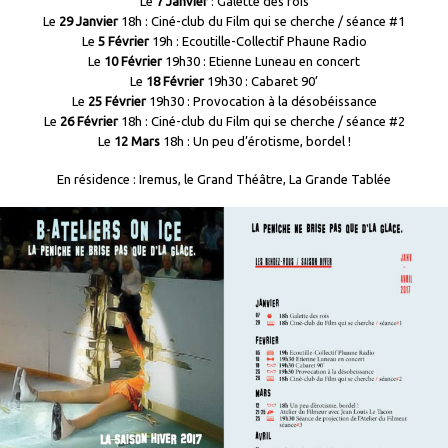
Le
7 Janvier
: Galette des rois
Le
29 Janvier
18h : Ciné-club du Film qui se cherche / séance #1
Le
5 Février
19h : Ecoutille-Collectif Phaune Radio
Le
10 Février
19h30 : Etienne Luneau en concert
Le
18 Février
19h30 : Cabaret 90’
Le
25 Février
19h30 : Provocation à la désobéissance
Le
26 Février
18h : Ciné-club du Film qui se cherche / séance #2
Le
12 Mars
18h : Un peu d’érotisme, bordel !
En résidence : Iremus, le Grand Théâtre, La Grande Tablée