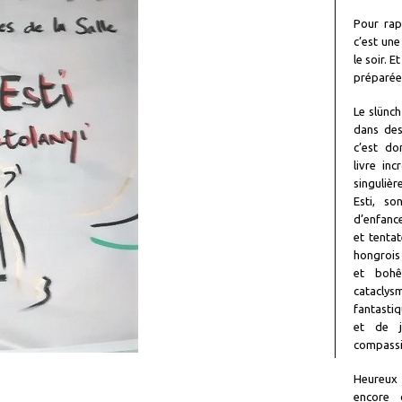
Pour rap
c’est une
le soir. 
préparée 
Le slünch
dans des 
c’est do
livre in
singulièr
Esti, s
d’enfanc
et tenta
hongrois 
et bohê
catacly
fantasti
et de j
compassi
Heureux 
encore 