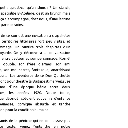
pel : qu’est-ce qu’un slünch ? Un slünch,
 spécialité B-Atelière, c’est un brunch mais
Et ça s’accompagne, chez nous, d’une lecture
par nos soins.
 de ce soir est une invitation à crapahuter
territoires littéraires fort peu visités, et
mmage. On ouvrira trois chapitres d’un
croyable. On y découvrira la conversation
e entre l’auteur et son personnage, Kornél
on double, son frère d’armes, son ami
e, son moi secret, fantasque, anarchisant
teur… Les aventures de ce Don Quichotte
ont pour théâtre la Budapest merveilleuse
me d’une époque bénie entre deux
smes, les années 1920. Douce ironie,
que débridé, côtoient souvenirs d’enfance
eunesse, comique absurde et tendre
on pour la condition humaine.
amis de la péniche qui ne connaissez pas
ce texte, venez l’entendre en notre