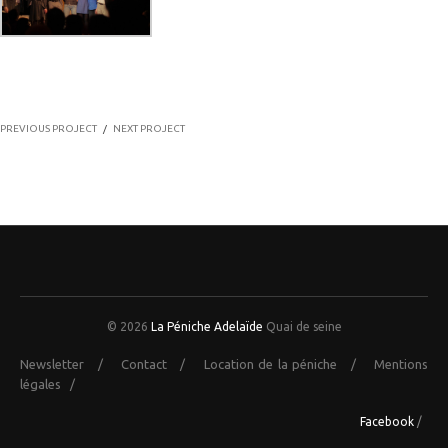
PREVIOUS PROJECT
/
NEXT PROJECT
© 2026
La Péniche Adelaïde
Quai de seine
Newsletter
/
Contact
/
Location de la péniche
/
Mentions
légales
/
Facebook
/