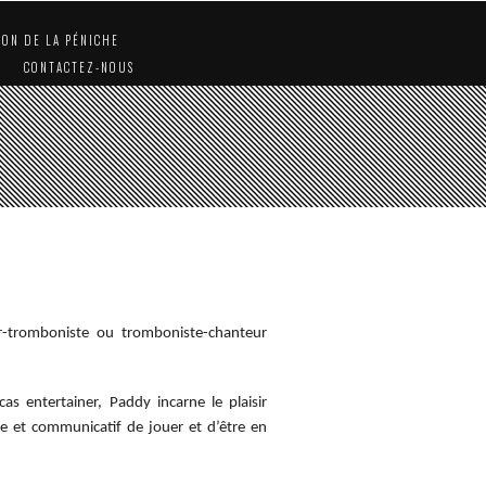
ION DE LA PÉNICHE
CONTACTEZ-NOUS
r-tromboniste ou tromboniste-chanteur
cas entertainer, Paddy incarne le plaisir
re et communicatif de jouer et d’être en