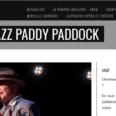
ACTUALITÉS
LA PÉNICHE ADÉLAÏDE – ARCA
LOCAT
MIREILLE LARROCHE
LA PÉNICHE OPÉRA ET THÉÂTRE
AZZ PADDY PADDOCK
JAZZ
Chanteu
?
En tout 
jubilatoi
scène.