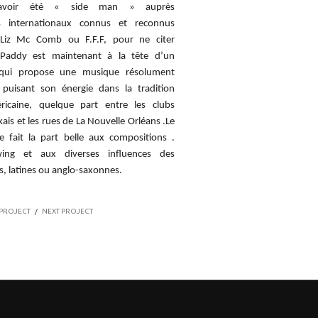
avoir été « side man » auprès
tes internationaux connus et reconnus
iz Mc Comb ou F.F.F, pour ne citer
Paddy est maintenant à la tête d’un
qui propose une musique résolument
, puisant son énergie dans la tradition
́ricaine, quelque part entre les clubs
is et les rues de La Nouvelle Orléans .Le
ire fait la part belle aux compositions .
wing et aux diverses influences des
s, latines ou anglo-saxonnes.
 PROJECT
/
NEXT PROJECT