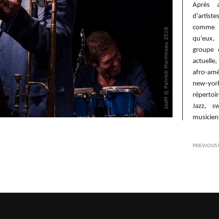
Après 
d’artis
comme L
qu’eux, 
groupe 
actuelle
afro-ame
new-yorka
réperto
Jazz, s
musicien
PREVIOUS