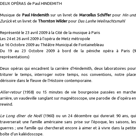
DEUX OPÉRAS de
Paul HINDEMITH
Musique de
Paul Hindemith
sur un livret de
Marcellus Schiffer
pour
Hin un
Zurück
et un livret de
Thornton Wilder
pour
Das Lanhe Weilnachtsmahl
Représenté le 23 avril 2009 à la Cité de la musique à Paris
Les 24 et 26 avril 2009 à l’opéra de Metz métropole
Le 16 Octobre 2009 au Théâtre Municipal de Fontainebleau
Du 19 au 23 Octobre 2009 à bord de la péniche opéra à Paris (9
représentations)
Deux opéras qui encadrent la carrière d’Hindemith, deux laboratoires pour
triturer le temps, interroger notre temps, nos conventions, notre place
dérisoire dans le fleuve de l’Histoire contemporaine.
Aller-retour
(1958) ou 15 minutes de vie bourgeoise passées en marche
arrière, un vaudeville sanglant sur magnétoscope, une parodie de d’opéra en
rewind.
Le Long dîner de Noël
(1960) ou un 24 décembre qui durerait 90 ans, qu
traverserait une famille américaine sans prise sur l’époque, les saisons, les
guerres ; une famille qui chercherait encore à aimer et à vivre dans la petite
boîte d’un kaléidoscope.