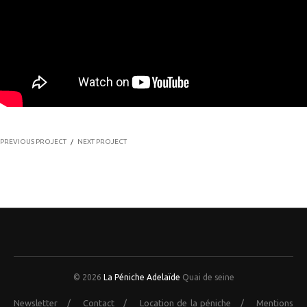
PREVIOUS PROJECT
/
NEXT PROJECT
© 2026
La Péniche Adelaïde
Quai de seine
Newsletter
/
Contact
/
Location de la péniche
/
Mentions