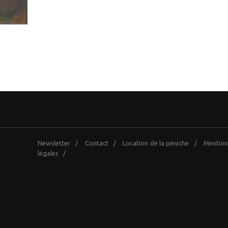
Newsletter
/
Contact
/
Location de la péniche
/
Mention
légales
/