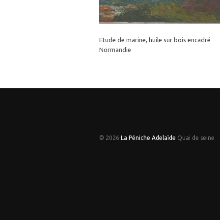
Etude de marine, huile sur bois encadré
Normandie
© 2026
La Péniche Adelaïde
Quai de seine