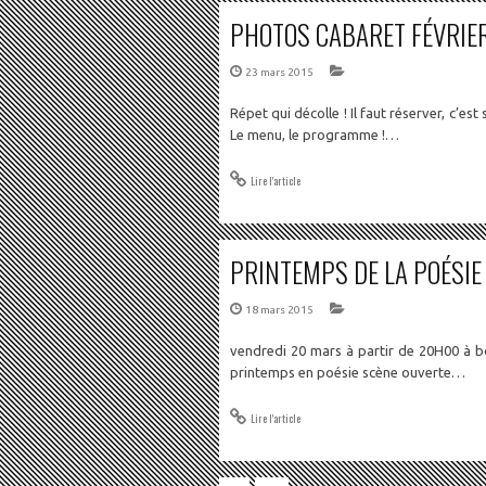
PHOTOS CABARET FÉVRIER 
23 mars 2015
Répet qui décolle ! Il faut réserver, c’es
Le menu, le programme !…
Lire l'article
PRINTEMPS DE LA POÉSIE
18 mars 2015
vendredi 20 mars à partir de 20H00 à b
printemps en poésie scène ouverte…
Lire l'article